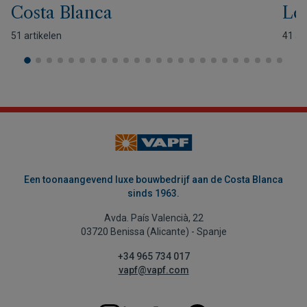
Costa Blanca
Lev
51 artikelen
41 ar
Een toonaangevend luxe bouwbedrijf aan de Costa Blanca
sinds 1963.
Avda. País Valencià, 22
03720 Benissa (Alicante) - Spanje
+34 965 734 017
vapf@vapf.com