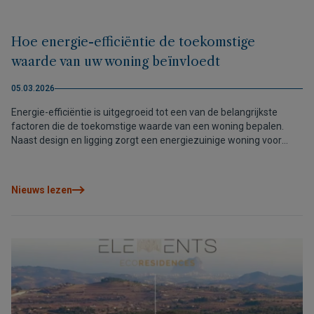
Hoe energie-efficiëntie de toekomstige
waarde van uw woning beïnvloedt
05.03.2026
Energie-efficiëntie is uitgegroeid tot een van de belangrijkste
factoren die de toekomstige waarde van een woning bepalen.
Naast design en ligging zorgt een energiezuinige woning voor
lagere verbruikskosten, meer comfort en een sterkere
marktpositie. Vandaag is investeren in efficiëntie niet alleen een
duurzame keuze, maar ook een slimme manier om uw vermogen
Nieuws lezen
te beschermen en te laten groeien.