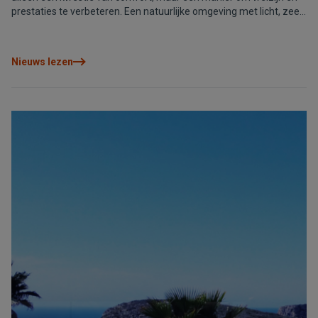
prestaties te verbeteren. Een natuurlijke omgeving met licht, zee
en open ruimtes helpt stress te verminderen, bevordert de
concentratie en stimuleert creativiteit. Bovendien zorgt het
wegvallen van dagelijkse verplaatsingen voor meer tijd om uit te
Nieuws lezen
rusten en de dag beter te organiseren, wat resulteert in meer
motivatie en minder vermoeidheid. Aan de Noordelijke Costa
Blanca wordt deze levensstijl extra aantrekkelijk dankzij het
klimaat, de voorzieningen en de verbindingen, evenals woningen
die zijn ontworpen om comfortabel te werken, met uitzicht en
natuurlijk licht.