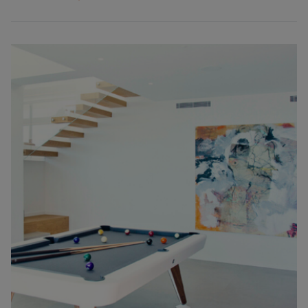
Noordelijke Costa Blanca onderscheidt Cumbre del Sol zich als
een bevoorrechte locatie, en projecten zoals Magnolias Design
weerspiegelen deze levensstijl perfect: hedendaags design,
verhoogde percelen, vrij uitzicht en een woning die aanvoelt als
een uitkijkpunt over zee.