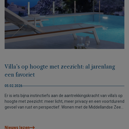
Villa’s op hoogte met zeezicht: al jarenlang
een favoriet
05.02.2026
Er is iets bijna instinctiefs aan de aantrekkingskracht van villa’s op
hoogte met zeezicht: meer licht, meer privacy en een voortdurend
gevoel van rust en perspectief. Wonen met de Middellandse Zee
als achtergrond verandert de dagelijkse beleving, met open
panorama’s, onbelemmerde zonsondergangen en architectuur
die ontworpen is om op te gaan in de omgeving. Aan de
Nieuws lezen