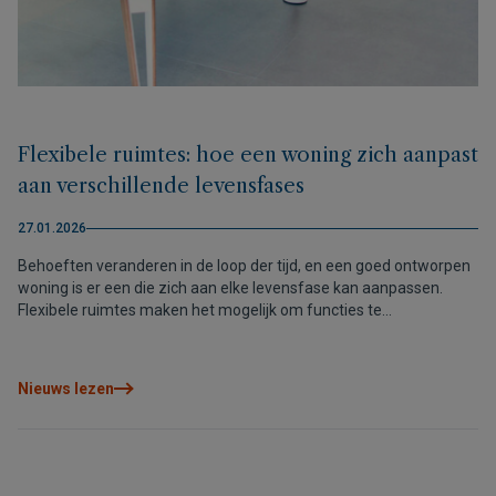
Flexibele ruimtes: hoe een woning zich aanpast
aan verschillende levensfases
27.01.2026
Behoeften veranderen in de loop der tijd, en een goed ontworpen
woning is er een die zich aan elke levensfase kan aanpassen.
Flexibele ruimtes maken het mogelijk om functies te
herorganiseren, nieuwe routines te volgen en langdurig comfort
te behouden, zonder de architectonische samenhang te
verliezen. Een manier van wonen die niet alleen voor vandaag is
Nieuws lezen
ontworpen, maar ook voor de toekomst.