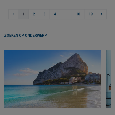
1
2
3
4
...
18
19
ZOEKEN OP ONDERWERP