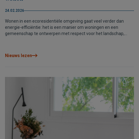
24.02.2026
Wonen in een ecoresidentiële omgeving gaat veel verder dan
energie-efficiëntie: het is een manier om woningen en een
gemeenschap te ontwerpen met respect voor het landschap,
gezondheid en welzijn. In dit artikel leggen we uit hoe dit zich
vertaalt in concrete voordelen vanaf dag één en waarom
projecten zoals Elements EcoResidences, in de Vall de Pop,
Nieuws lezen
duurzaamheid omzetten in levenskwaliteit, vandaag en morgen.