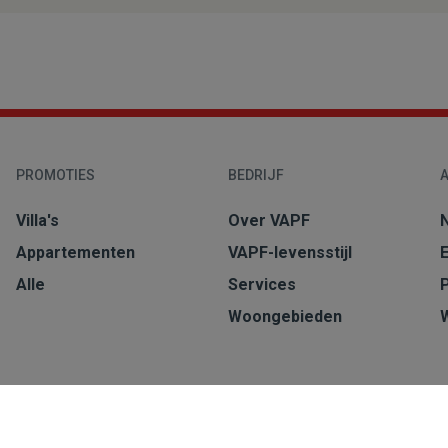
PROMOTIES
BEDRIJF
A
Villa's
Over VAPF
Appartementen
VAPF-levensstijl
Alle
Services
Woongebieden