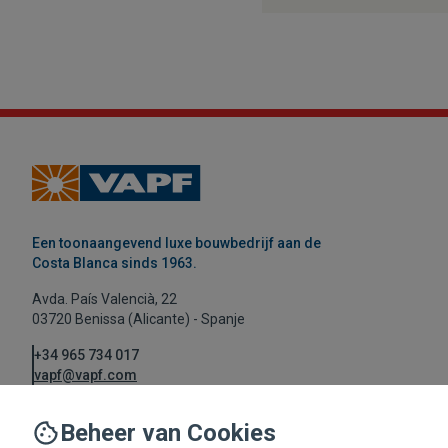
Een toonaangevend luxe bouwbedrijf aan de
Costa Blanca sinds 1963.
Avda. País Valencià, 22
03720 Benissa (Alicante) - Spanje
+34 965 734 017
vapf@vapf.com
Beheer van Cookies