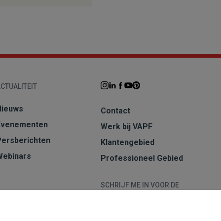
CTUALITEIT
Nieuws
Contact
Evenementen
Werk bij VAPF
Persberichten
Klantengebied
Webinars
Professioneel Gebied
SCHRIJF ME IN VOOR DE
NIEUWSBRIEF