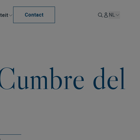
Contact
NL
teit
Cumbre del