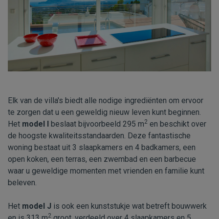
Elk van de villa's biedt alle nodige ingrediënten om ervoor
te zorgen dat u een geweldig nieuw leven kunt beginnen.
2
Het
model I
beslaat bijvoorbeeld 295 m
en beschikt over
de hoogste kwaliteitsstandaarden. Deze fantastische
woning bestaat uit 3 slaapkamers en 4 badkamers, een
open koken, een terras, een zwembad en een barbecue
waar u geweldige momenten met vrienden en familie kunt
beleven.
Het
model J
is ook een kunststukje wat betreft bouwwerk
2
en is 313 m
groot, verdeeld over 4 slaapkamers en 5