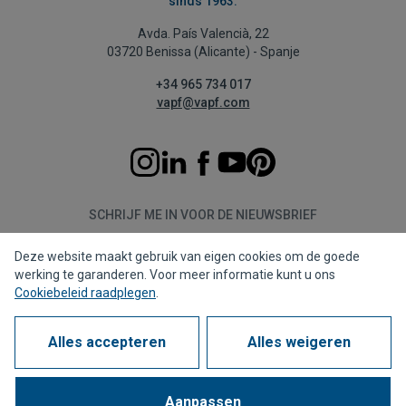
sinds 1963.
Avda. País Valencià, 22
03720 Benissa (Alicante) - Spanje
+34 965 734 017
vapf@vapf.com
SCHRIJF ME IN VOOR DE NIEUWSBRIEF
Deze website maakt gebruik van eigen cookies om de goede
Aanmelden
werking te garanderen. Voor meer informatie kunt u ons
Cookiebeleid raadplegen
.
Alles accepteren
Alles weigeren
Privacybeleid
Cookiebeleid
Juridische kennisgeving
Meldkanaal
Corporate compliance
Veel gestelde vragen (FAQs)
Aanpassen
1963 - 2026 © Alle rechten voorbehouden