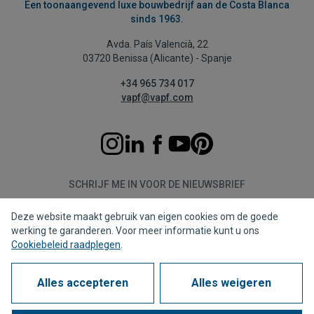
Een toonaangevend luxe bouwbedrijf aan de Costa Blanca
sinds 1963.
Avda. País Valencià, 22
03720 Benissa (Alicante) - Spanje
+34 965 734 017
vapf@vapf.com
SCHRIJF ME IN VOOR DE NIEUWSBRIEF
Deze website maakt gebruik van eigen cookies om de goede
Aanmelden
werking te garanderen. Voor meer informatie kunt u ons
Cookiebeleid raadplegen
.
Alles accepteren
Alles weigeren
Privacybeleid
Cookiebeleid
Juridische kennisgeving
Meldkanaal
Corporate compliance