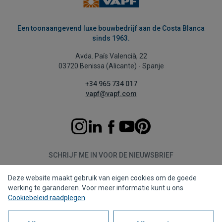
Een toonaangevend luxe bouwbedrijf aan de Costa Blanca
sinds 1963.
Avda. País Valencià, 22
03720 Benissa (Alicante) - Spanje
+34 965 734 017
vapf@vapf.com
SCHRIJF ME IN VOOR DE NIEUWSBRIEF
Deze website maakt gebruik van eigen cookies om de goede
Aanmelden
werking te garanderen. Voor meer informatie kunt u ons
Cookiebeleid raadplegen
.