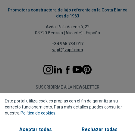
Promotora constructora de lujo referente en la Costa Blanca
desde 1963
Avda. País Valencià, 22
03720 Benissa (Alicante) - España
+34 965 734 017
vapf@vapf.com
SUSCRIBIRME A LA NEWSLETTER
Este portal utiliza cookies propias con el fin de garantizar su
Suscribirme
correcto funcionamiento. Para más detalles puedes consultar
nuestra
Política de cookies
.
Aceptar todas
Rechazar todas
Política de privacidad
Política de cookies
Aviso legal