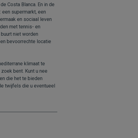
de Costa Blanca. En in de
n: een supermarkt, een
vermaak en sociaal leven
eden met tennis- en
buurt niet worden
 een bevoorrechte locatie
editerrane klimaat te
p zoek bent. Kunt u nee
en die het te bieden
le twijfels die u eventueel