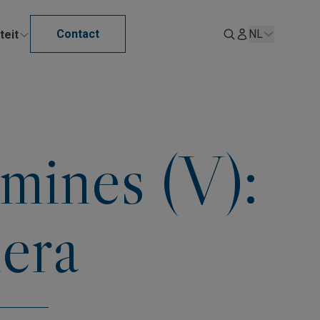
Contact
NL
teit
zmines (V):
era