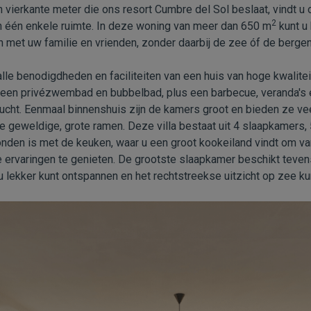
 vierkante meter die ons resort Cumbre del Sol beslaat, vindt u
2
in één enkele ruimte. In deze woning van meer dan 650 m
kunt u 
n met uw familie en vrienden, zonder daarbij de zee óf de berge
lle benodigdheden en faciliteiten van een huis van hoge kwaliteit
 een privézwembad en bubbelbad, plus een barbecue, veranda's e
ucht. Eenmaal binnenshuis zijn de kamers groot en bieden ze veel 
de geweldige, grote ramen. Deze villa bestaat uit 4 slaapkamers
nden is met de keuken, waar u een groot kookeiland vindt om van
 ervaringen te genieten. De grootste slaapkamer beschikt teven
 lekker kunt ontspannen en het rechtstreekse uitzicht op zee k