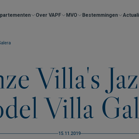
partementen
Over VAPF
MVO
Bestemmingen
Actuali
Galera
e Villa's Ja
del Villa Gal
15.11.2019