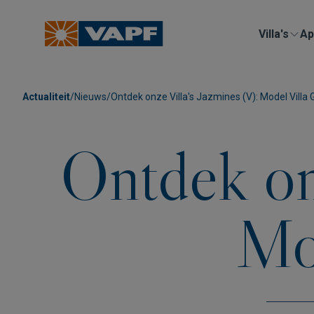
Villa's
Ap
Actualiteit
/
Nieuws
/
Ontdek onze Villa's Jazmines (V): Model Villa 
Ontdek onz
Mo