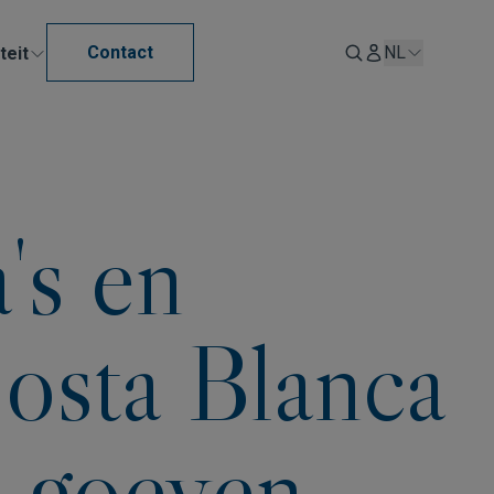
Contact
NL
teit
's en
osta Blanca
e goeven