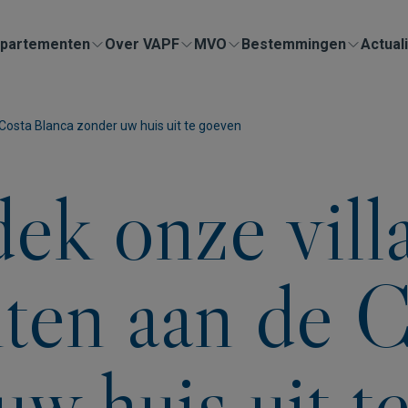
partementen
Over VAPF
MVO
Bestemmingen
Actuali
Costa Blanca zonder uw huis uit te goeven
ek onze villa
ten aan de C
uw huis uit t