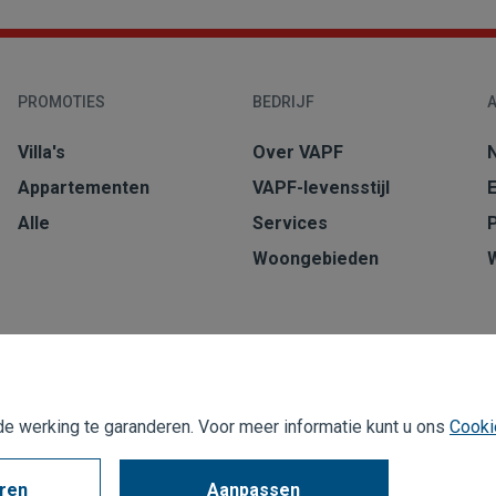
PROMOTIES
BEDRIJF
A
Villa's
Over VAPF
Appartementen
VAPF-levensstijl
Alle
Services
Woongebieden
 werking te garanderen. Voor meer informatie kunt u ons
Cooki
eren
Aanpassen