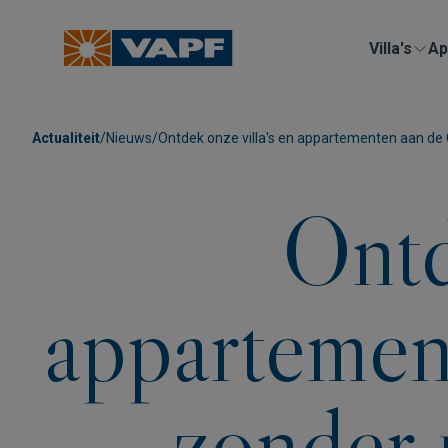
Villa's
Ap
Actualiteit
/
Nieuws
/
Ontdek onze villa's en appartementen aan de 
Ontd
appartemen
zonder 