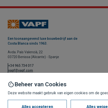
Een toonaangevend luxe bouwbedrijf aan de
Costa Blanca sinds 1963.
Avda. País Valencià, 22
03720 Benissa (Alicante) - Spanje
+34 965 734 017
vapf@vapf.com
Beheer van Cookies
Deze website maakt gebruik van eigen cookies om de goede
Alles accepteren
Alles weig