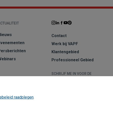
CTUALITEIT
Nieuws
Contact
Evenementen
Werk bij VAPF
Persberichten
Klantengebied
Webinars
Professioneel Gebied
SCHRIJF ME IN VOOR DE
NIEUWSBRIEF
Aanmelden
ebeleid raadplegen
.