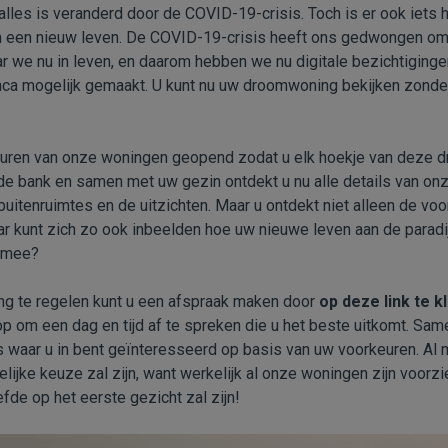
alles is veranderd door de COVID-19-crisis. Toch is er ook iets 
an een nieuw leven. De COVID-19-crisis heeft ons gedwongen om
ar we nu in leven, en daarom hebben we nu digitale bezichtigin
lanca mogelijk gemaakt. U kunt nu uw droomwoning bekijken zonde
ren van onze woningen geopend zodat u elk hoekje van deze dro
 de bank en samen met uw gezin ontdekt u nu alle details van onz
 buitenruimtes en de uitzichten. Maar u ontdekt niet alleen de vo
r kunt zich zo ook inbeelden hoe uw nieuwe leven aan de paradij
u mee?
ing te regelen kunt u een afspraak maken door
op deze link te k
p om een dag en tijd af te spreken die u het beste uitkomt. Sam
s waar u in bent geïnteresseerd op basis van uw voorkeuren. Al 
ijke keuze zal zijn, want werkelijk al onze woningen zijn voorzi
fde op het eerste gezicht zal zijn!