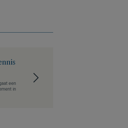
ennis
gaat een
ement in