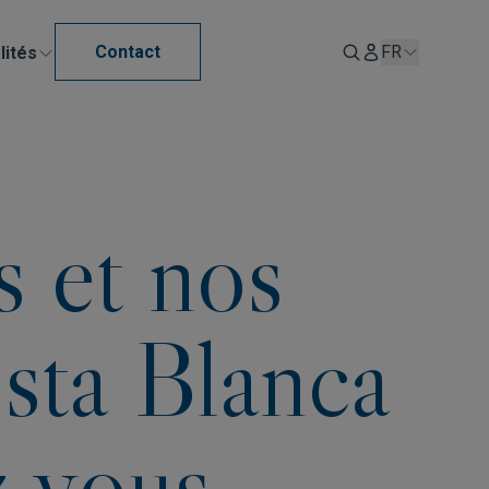
Contact
FR
lités
s et nos
sta Blanca
z vous