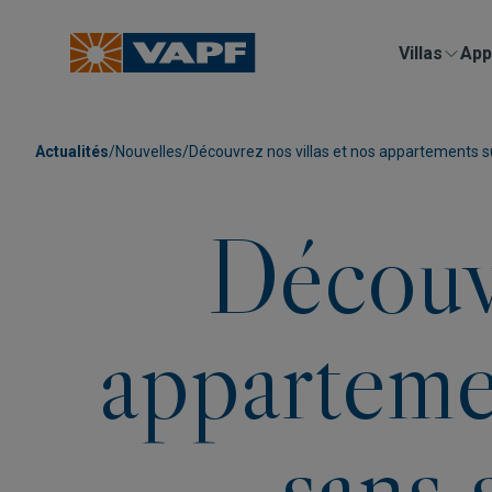
Villas
App
Actualités
/
Nouvelles
/
Découvrez nos villas et nos appartements su
Découvr
apparteme
sans 