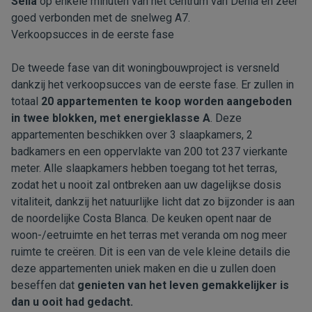
Sella
op enkele minuten van het centrum van
Dénia
en zeer
goed verbonden met de snelweg A7.
Verkoopsucces in de eerste fase
De tweede fase van dit woningbouwproject is versneld
dankzij het verkoopsucces van de eerste fase. Er zullen in
totaal
20 appartementen te koop worden aangeboden
in twee blokken, met energieklasse A
. Deze
appartementen beschikken over 3 slaapkamers, 2
badkamers en een oppervlakte van 200 tot 237 vierkante
meter. Alle slaapkamers hebben toegang tot het terras,
zodat het u nooit zal ontbreken aan uw dagelijkse dosis
vitaliteit, dankzij het natuurlijke licht dat zo bijzonder is aan
de noordelijke Costa Blanca. De keuken opent naar de
woon-/eetruimte en het terras met veranda om nog meer
ruimte te creëren. Dit is een van de vele kleine details die
deze appartementen uniek maken en die u zullen doen
beseffen dat
genieten van het leven gemakkelijker is
dan u ooit had gedacht.