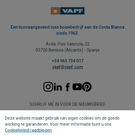
Een toonaangevend luxe bouwbedrijf aan de Costa Blanca
sinds 1963.
Avda. País Valencià, 22
03720 Benissa (Alicante) - Spanje
+34 965 734 017
vapf@vapf.com
SCHRIJF ME IN VOOR DE NIEUWSBRIEF
Deze website maakt gebruik van eigen cookies om de goede
Aanmelden
werking te garanderen. Voor meer informatie kunt u ons
Cookiebeleid raadplegen
.