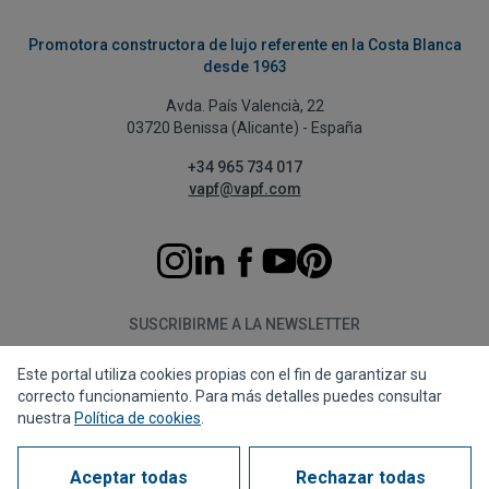
Promotora constructora de lujo referente en la Costa Blanca
desde 1963
Avda. País Valencià, 22
03720 Benissa (Alicante) - España
+34 965 734 017
vapf@vapf.com
SUSCRIBIRME A LA NEWSLETTER
Este portal utiliza cookies propias con el fin de garantizar su
Suscribirme
correcto funcionamiento. Para más detalles puedes consultar
nuestra
Política de cookies
.
Aceptar todas
Rechazar todas
Política de privacidad
Política de cookies
Aviso legal