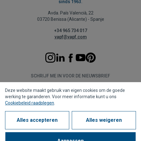
sinds 1963.
Avda. País Valencià, 22
03720 Benissa (Alicante) - Spanje
+34 965 734 017
vapf@vapf.com
SCHRIJF ME IN VOOR DE NIEUWSBRIEF
Deze website maakt gebruik van eigen cookies om de goede
Aanmelden
werking te garanderen. Voor meer informatie kunt u ons
Cookiebeleid raadplegen
.
Alles accepteren
Alles weigeren
Privacybeleid
Cookiebeleid
Juridische kennisgeving
Meldkanaal
Corporate compliance
Veel gestelde vragen (FAQs)
Aanpassen