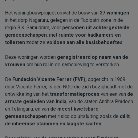
Het woningbouwproject omvat de bouw van
37 woningen
in het dorp Nagaruru, gelegen in de Tadipatri zone in de
regio B.K. Samudram, voor
personen uit achtergestelde
gemeenschappen
, met
ruimte voor badkamers en
toiletten
zodat ze
voldoen aan alle basisbehoeftes
.
Deze woningen worden
geregistreerd op naam van de
vrouwen
om hun rol in de samenleving te versterken.
De
Fundación Vicente Ferrer (FVF),
opgericht in 1969
door Vicente Ferrer, is een NGO die zich bezighoudt met de
ontwikkeling van het
transformatieproces
van een van
de
armste gebieden van India
, van de staten Andhra Pradesh
en Telangana, en van
de meest kwetsbare
gemeenschappen
met risico op uitsluiting zoals de
dálit
,
de inheemse stammen en laagste kasten
.