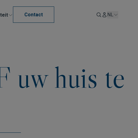
Contact
NL
teit
 uw huis te