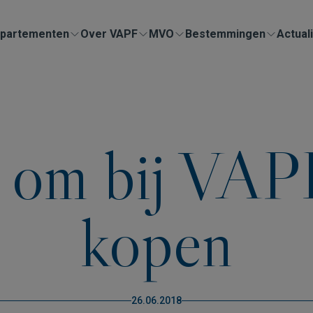
partementen
Over VAPF
MVO
Bestemmingen
Actuali
 om bij VAPF
kopen
26.06.2018