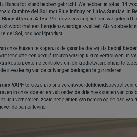
a Blanca tot stand hebben gebracht. We hebben in totaal 14 woo
zoals
Cumbre del Sol
, met
Blue Infinity
en
Lirios Sunrise
; in
B
t
Blanc Altea
, in
Altea
. Met deze ervaring hebben we geleerd ho
akt wordt met een benijdenswaardige kwaliteit. Als voorbeeld 
re del Sol
, ons hoofdproduct.
onze huizen te kopen, is de garantie die wij als bedrijf bieden. 
wilt tenslotte een bedrijf inhuren waarop u kunt vertrouwen. In 
ra kosten, externe controles om de kredietwaardigheid te toet
e investering van de ontvangen bedragen te garanderen.
rupo VAPF
te kiezen, is ons verantwoordelijkheidsgevoel voor
even in onze doelen en valt onder de drie hoekstenen van ons be
 milieu verbeteren, zoals het planten van bomen op de dag van 
nover de samenleving.