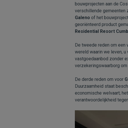
bouwprojecten aan de Cost
verschillende gemeenten 
Galeno
of het bouwprojec
georiënteerd product gema
Residential Resort Cumb
De tweede reden om een van 
wereld waarin we leven, u 
vastgoedaanbod zonder ext
verzekeringswaarborg om d
De derde reden om voor
G
Duurzaamheid staat beschr
economische welvaart; het
verantwoordelijkheid tege