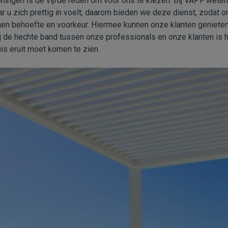
ingen is de vijfde reden om voor ons te kiezen. Bij VAPF weten 
 u zich prettig in voelt, daarom bieden we deze dienst, zodat o
en behoefte en voorkeur. Hiermee kunnen onze klanten genieten
j de hechte band tussen onze professionals en onze klanten is h
s eruit moet komen te zien.