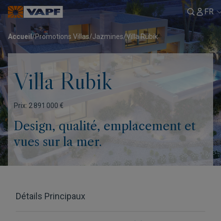
FR
Accueil
/
Promotions Villas
/
Jazmines
/
Villa Rubik
Villa Rubik
Prix: 2 891 000 €
Design, qualité, emplacement et
vues sur la mer.
Détails Principaux