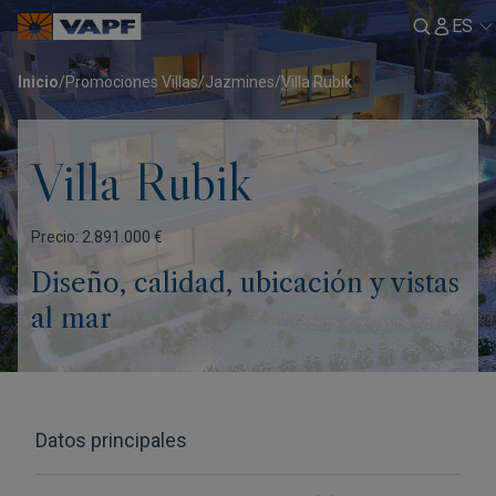
ES
Inicio
/
Promociones Villas
/
Jazmines
/
Villa Rubik
Villa Rubik
Precio: 2.891.000 €
Diseño, calidad, ubicación y vistas
al mar
Datos principales