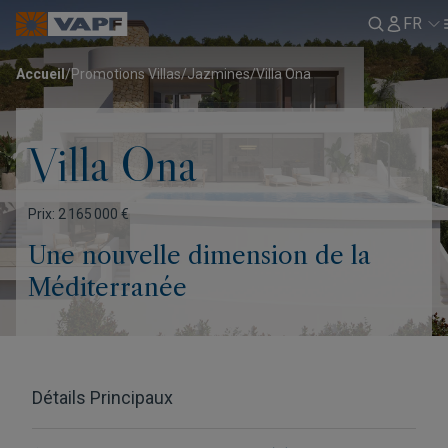
FR
Accueil
/
Promotions Villas
/
Jazmines
/
Villa Ona
Villa Ona
Prix: 2 165 000 €
Une nouvelle dimension de la
Méditerranée
Détails Principaux