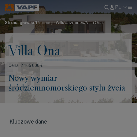
PL
Strona główna
/
Promocje Willi
/
Jazmines
/
Villa Ona
Villa Ona
Cena: 2 165 000 €
Nowy wymiar
śródziemnomorskiego stylu życia
Kluczowe dane