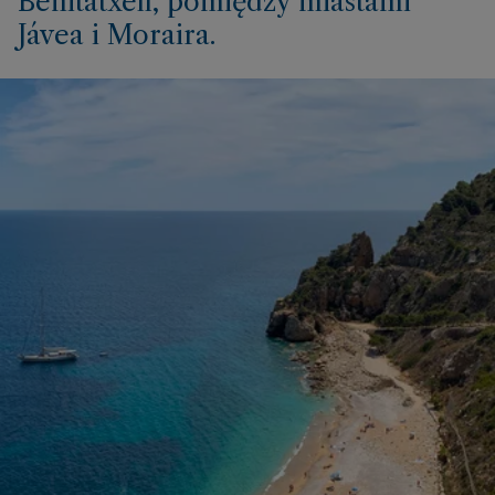
Benitatxell, pomiędzy miastami
Jávea i Moraira.