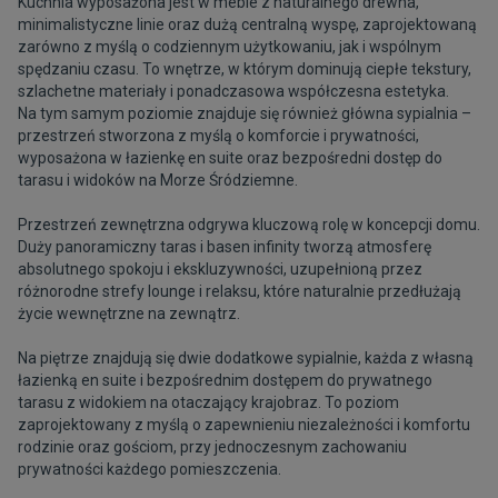
Kuchnia wyposażona jest w meble z naturalnego drewna,
minimalistyczne linie oraz dużą centralną wyspę, zaprojektowaną
zarówno z myślą o codziennym użytkowaniu, jak i wspólnym
spędzaniu czasu. To wnętrze, w którym dominują ciepłe tekstury,
szlachetne materiały i ponadczasowa współczesna estetyka.
Na tym samym poziomie znajduje się również główna sypialnia –
przestrzeń stworzona z myślą o komforcie i prywatności,
wyposażona w łazienkę en suite oraz bezpośredni dostęp do
tarasu i widoków na Morze Śródziemne.
Przestrzeń zewnętrzna odgrywa kluczową rolę w koncepcji domu.
Duży panoramiczny taras i basen infinity tworzą atmosferę
absolutnego spokoju i ekskluzywności, uzupełnioną przez
różnorodne strefy lounge i relaksu, które naturalnie przedłużają
życie wewnętrzne na zewnątrz.
Na piętrze znajdują się dwie dodatkowe sypialnie, każda z własną
łazienką en suite i bezpośrednim dostępem do prywatnego
tarasu z widokiem na otaczający krajobraz. To poziom
zaprojektowany z myślą o zapewnieniu niezależności i komfortu
rodzinie oraz gościom, przy jednoczesnym zachowaniu
prywatności każdego pomieszczenia.