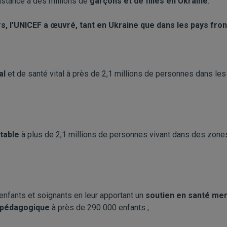
sistance à des millions de
garçons et de filles en Ukraine
.
s, l'UNICEF a œuvré, tant en Ukraine que dans les pays front
al
et de santé vital à près de 2,1 millions de personnes dans le
table
à plus de 2,1 millions de personnes vivant dans des zones
enfants et soignants en leur apportant un
soutien en santé men
 pédagogique
à près de 290 000 enfants ;