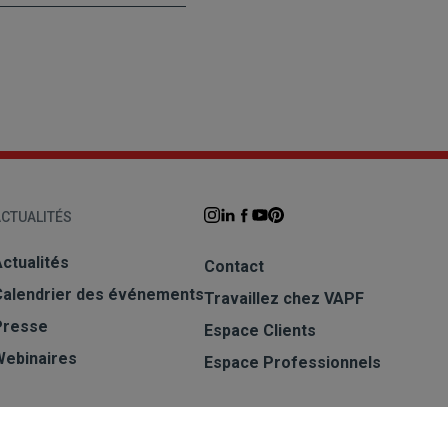
CTUALITÉS
ctualités
Contact
Calendrier des événements
Travaillez chez VAPF
Presse
Espace Clients
Webinaires
Espace Professionnels
S'INSCRIRE À LA NEWSLETTER