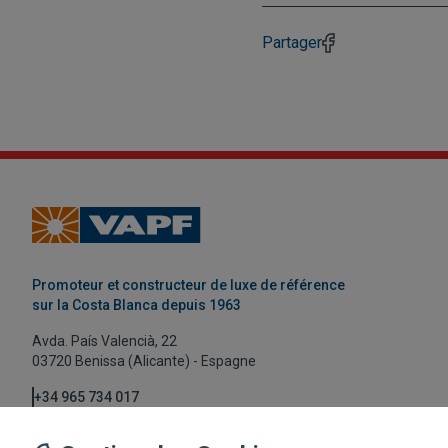
Partager
Promoteur et constructeur de luxe de référence
sur la Costa Blanca depuis 1963
Avda. País Valencià, 22
03720 Benissa (Alicante) - Espagne
+34 965 734 017
vapf@vapf.com