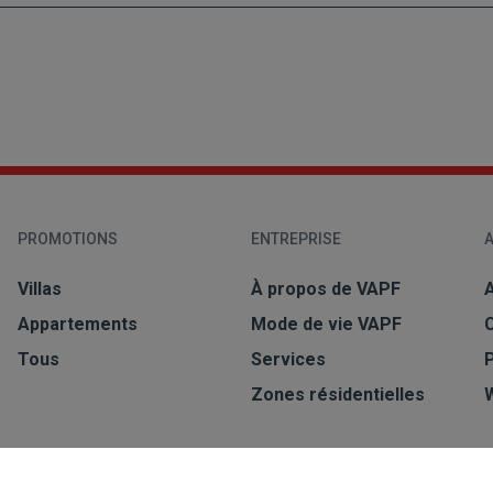
PROMOTIONS
ENTREPRISE
A
Villas
À propos de VAPF
A
Appartements
Mode de vie VAPF
Tous
Services
Zones résidentielles