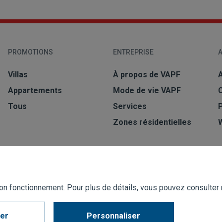
PROMOTIONS
ENTREPRISE
A
Villas
À propos de VAPF
A
Appartements
Mode de vie VAPF
Tous
Services
Zones résidentielles
 bon fonctionnement. Pour plus de détails, vous pouvez consulter
ser
Personnaliser