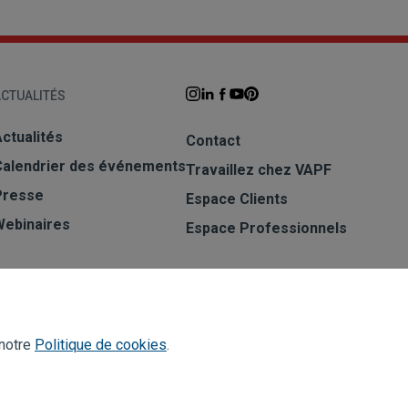
CTUALITÉS
ctualités
Contact
Calendrier des événements
Travaillez chez VAPF
Presse
Espace Clients
Webinaires
Espace Professionnels
S'INSCRIRE À LA NEWSLETTER
S'abonner
 notre
Politique de cookies
.