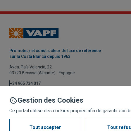
Promoteur et constructeur de luxe de référence
sur la Costa Blanca depuis 1963
Avda. País Valencià, 22
03720 Benissa (Alicante) - Espagne
+34 965 734 017
vapf@vapf.com
Gestion des Cookies
Ce portail utilise des cookies propres afin de garantir son
Tout accepter
Tout refu