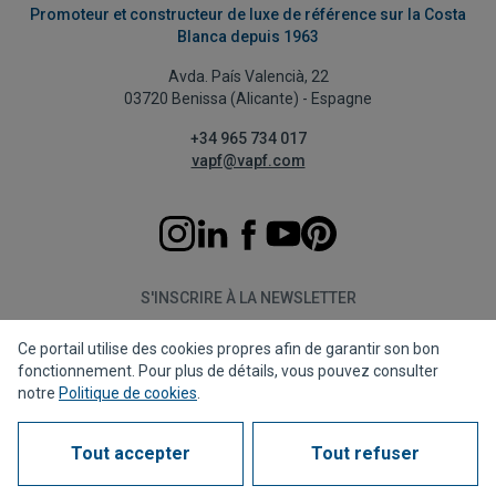
Promoteur et constructeur de luxe de référence sur la Costa
Blanca depuis 1963
Avda. País Valencià, 22
03720 Benissa (Alicante) - Espagne
+34 965 734 017
vapf@vapf.com
S'INSCRIRE À LA NEWSLETTER
Ce portail utilise des cookies propres afin de garantir son bon
S'abonner
fonctionnement. Pour plus de détails, vous pouvez consulter
notre
Politique de cookies
.
Tout accepter
Tout refuser
Politique de confidentialité
Politique de cookies
Avis juridique
Canal de dénonciation
Corporate compliance