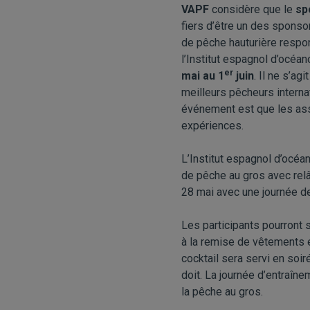
VAPF
considère que le
sp
fiers d’être un des sponso
de pêche hauturière respon
l’Institut espagnol d’océan
er
mai au 1
juin
. Il ne s’a
meilleurs pêcheurs interna
événement est que les assi
expériences.
L’Institut espagnol d’océa
de pêche au gros avec relâ
28 mai avec une journée d
Les participants pourront s
à la remise de vêtements et
cocktail sera servi en soir
doit. La journée d’entraîne
la pêche au gros.