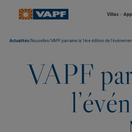
Villas
App
Actualités
/
Nouvelles
/
VAPF parraine la 1ère édition de l’événeme
VAPF parr
l’évé