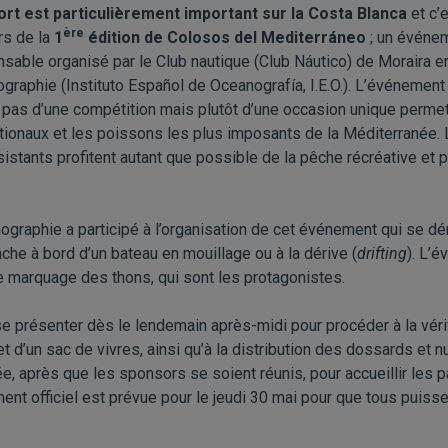
ort est particulièrement important sur la Costa Blanca
et c’
ère
rs de la
1
édition de Colosos del Mediterráneo
; un événem
sable organisé par le Club nautique (Club Náutico) de Moraira e
ographie (Instituto Español de Oceanografía, I.E.O.). L’événement
git pas d’une compétition mais plutôt d’une occasion unique permet
tionaux et les poissons les plus imposants de la Méditerranée. L
stants profitent autant que possible de la pêche récréative et p
nographie a participé à l’organisation de cet événement qui se d
che à bord d’un bateau en mouillage ou à la dérive (
drifting
). L’
e marquage des thons, qui sont les protagonistes.
e présenter dès le lendemain après-midi pour procéder à la vérifi
 d’un sac de vivres, ainsi qu’à la distribution des dossards et n
ée, après que les sponsors se soient réunis, pour accueillir les 
ment officiel est prévue pour le jeudi 30 mai pour que tous puisse