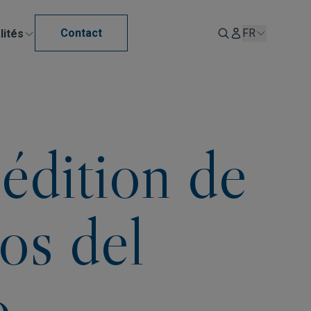
Contact
FR
lités
édition de
os del
o