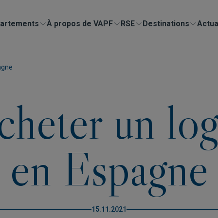
artements
À propos de VAPF
RSE
Destinations
Actua
agne
cheter un lo
en Espagne
15.11.2021