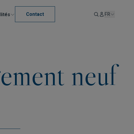
Contact
FR
lités
gement neuf