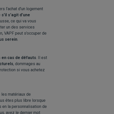
ers l’achat d’un logement
 s’il s’agit d’une
ausse, ce qui va vous
nter
un des services
on, VAPF peut s’occuper de
lus serein
.
 en cas de défauts
. Il est
cturels
, dommages au
protection si vous achetez
 les matériaux de
us êtes plus libre lorsque
s en la personnalisation de
us, avez le dernier mot