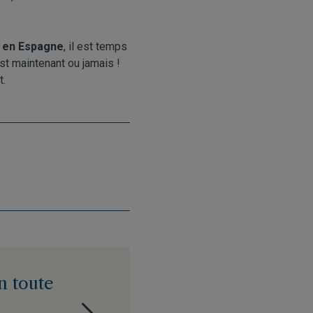
f en Espagne
, il est temps
st maintenant ou jamais !
t.
n toute