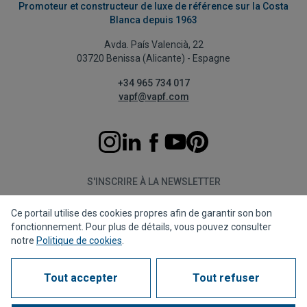
Promoteur et constructeur de luxe de référence sur la Costa
Blanca depuis 1963
Avda. País Valencià, 22
03720 Benissa (Alicante) - Espagne
+34 965 734 017
vapf@vapf.com
S'INSCRIRE À LA NEWSLETTER
Ce portail utilise des cookies propres afin de garantir son bon
S'abonner
fonctionnement. Pour plus de détails, vous pouvez consulter
notre
Politique de cookies
.
Tout accepter
Tout refuser
Politique de confidentialité
Politique de cookies
Avis juridique
Canal de dénonciation
Corporate compliance