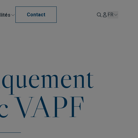
Contact
FR
lités
iquement
vec VAPF