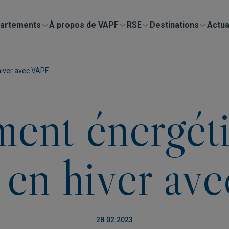
artements
À propos de VAPF
RSE
Destinations
Actua
hiver avec VAPF
ment énergét
e en hiver a
28.02.2023