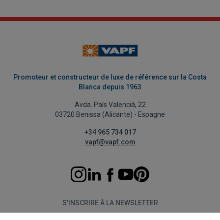
Promoteur et constructeur de luxe de référence sur la Costa
Blanca depuis 1963
Avda. País Valencià, 22
03720 Benissa (Alicante) - Espagne
+34 965 734 017
vapf@vapf.com
S'INSCRIRE À LA NEWSLETTER