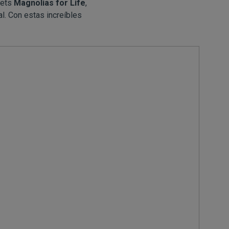
lets
Magnolias for Life
,
l. Con estas increíbles