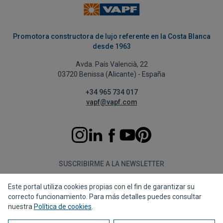
Promotora constructora de lujo referente en la Costa Blanca
desde 1963
Avda. País Valencià, 22
03720 Benissa (Alicante) - España
+34 965 734 017
vapf@vapf.com
SUSCRIBIRME A LA NEWSLETTER
Este portal utiliza cookies propias con el fin de garantizar su
Suscribirme
correcto funcionamiento. Para más detalles puedes consultar
nuestra
Política de cookies
.