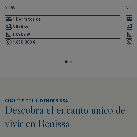
Villas
Villas
4 Dormitorios
4
6 Baños
6
1.030 m²
7
4.650.000 €
3
CHALETS DE LUJO EN BENISSA
Descubra el encanto único de
vivir en Benissa