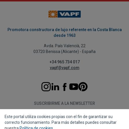
Promotora constructora de lujo referente en la Costa Blanca
desde 1963
Avda. País Valencià, 22
03720 Benissa (Alicante) - España
+34 965 734 017
vapf@vapf.com
SUSCRIBIRME A LA NEWSLETTER
Este portal utiliza cookies propias con el fin de garantizar su
Suscribirme
correcto funcionamiento. Para más detalles puedes consultar
nuestra
Política de cookies
.