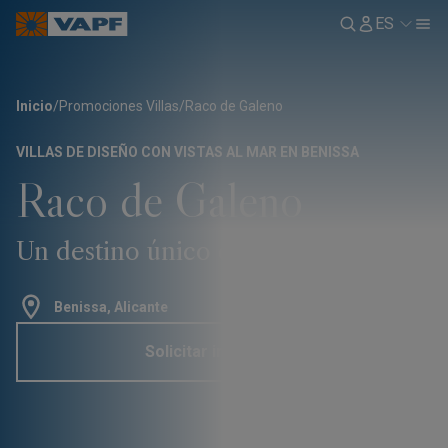
ES
Inicio
/
Promociones Villas
/
Raco de Galeno
VILLAS DE DISEÑO CON VISTAS AL MAR EN BENISSA
Raco de Galeno
Un destino único en la Costa Blanca
Benissa, Alicante
Solicitar información