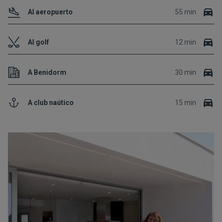
Al aeropuerto
55 min
Al golf
12 min
A Benidorm
30 min
A club naútico
15 min