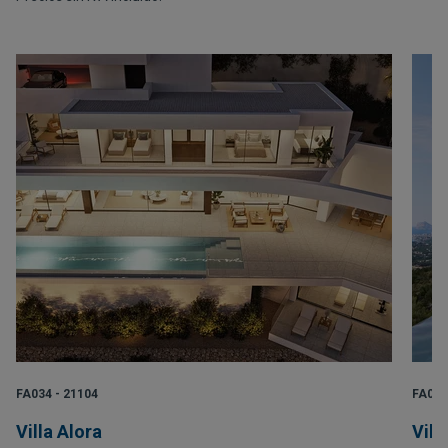
FA034 - 21104
FA028
Villa Alora
Villa