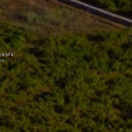
uraleza
ca