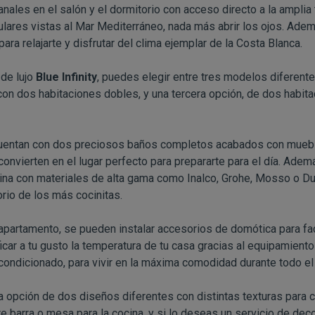
nales en el salón y el dormitorio con acceso directo a la amplia 
ulares vistas al Mar Mediterráneo, nada más abrir los ojos. Adem
para relajarte y disfrutar del clima ejemplar de la Costa Blanca.
de lujo
Blue Infinity
, puedes elegir entre tres modelos diferent
con dos habitaciones dobles, y una tercera opción, de dos habit
uentan con dos preciosos baños completos acabados con mueb
convierten en el lugar perfecto para prepararte para el día. Adem
na con materiales de alta gama como Inalco, Grohe, Mosso o Dura
orio de los más cocinitas.
apartamento, se pueden instalar accesorios de domótica para facil
car a tu gusto la temperatura de tu casa gracias al equipamient
 acondicionado, para vivir en la máxima comodidad durante todo el
la opción de dos diseños diferentes con distintas texturas para c
re barra o mesa para la cocina, y si lo deseas un servicio de deco