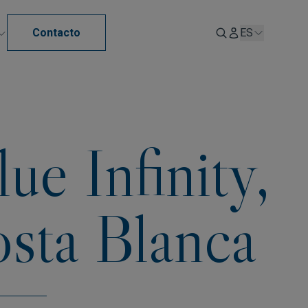
Contacto
ES
ue Infinity,
osta Blanca