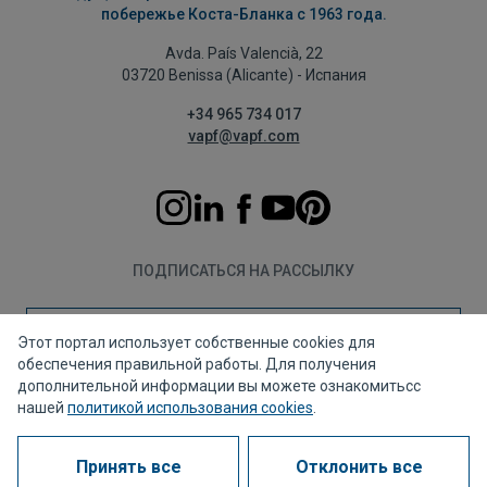
побережье Коста-Бланка с 1963 года.
Avda. País Valencià, 22
03720 Benissa (Alicante) - Испания
+34 965 734 017
vapf@vapf.com
ПОДПИСАТЬСЯ НА РАССЫЛКУ
Подписаться
Этот портал использует собственные cookies для
обеспечения правильной работы. Для получения
дополнительной информации вы можете ознакомитьсс
нашей
политикой использования cookies
.
Политика конфиденциальности
Политика использования файлов cookie
Принять все
Отклонить все
Правовое уведомление
Канал для жалоб