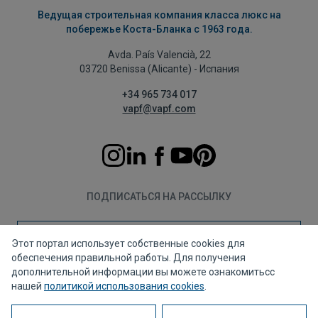
Ведущая строительная компания класса люкс на
побережье Коста-Бланка с 1963 года.
Avda. País Valencià, 22
03720 Benissa (Alicante) - Испания
+34 965 734 017
vapf@vapf.com
ПОДПИСАТЬСЯ НА РАССЫЛКУ
Подписаться
Этот портал использует собственные cookies для
обеспечения правильной работы. Для получения
дополнительной информации вы можете ознакомитьсс
нашей
политикой использования cookies
.
Политика конфиденциальности
Политика использования файлов cookie