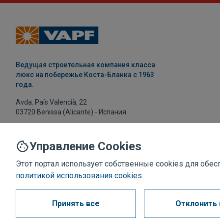
Ведущая строительная компания класса
люкс на побережье Коста-Бланка с 1963
года.
Avda. País Valencià, 22
03720 Benissa (Alicante) - Испания
+34 965 734 017
vapf@vapf.com
Управление Cookies
Этот портал использует собственные cookies для об
политикой использования cookies
.
Принять все
Отклонить 
Политика конфиденциальности
Политика использовани
Ч