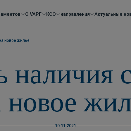
таментов
О VAPF
КСО
направления
Актуальные но
на новое жильё
 наличия 
а новое жил
10.11.2021