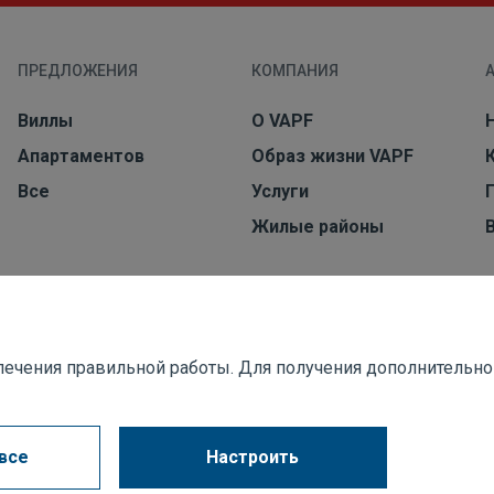
ПРЕДЛОЖЕНИЯ
КОМПАНИЯ
Виллы
О VAPF
Aпартаментов
Образ жизни VAPF
Все
Услуги
Жилые районы
еспечения правильной работы. Для получения дополнитель
все
Настроить
я файлов cookie
Правовое уведомление
Канал для жалоб
Корпор
асто задаваемые вопросы (FAQ)