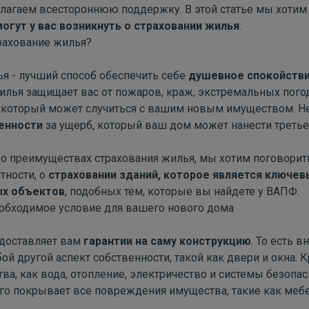
лагаем ​​всестороннюю поддержку. В этой статье мы хотим
огут у вас возникнуть о страховании жилья
.
рахование жилья?
я - лучший способ обеспечить себе
душевное спокойств
илья защищает вас от пожаров, краж, экстремальных пого
, который может случиться с вашим новым имуществом. Н
енности
за ущерб, который ваш дом может нанести третье
е о преимуществах страхования жилья, мы хотим поговорит
стности, о
страховании зданий, которое является ключе
ых объектов
, подобных тем, которые вы найдете у ВАПФ.
еобходимое условие для вашего нового дома
едоставляет вам
гарантии на саму конструкцию
. То есть 
ой другой аспект собственности, такой как двери и окна. К
ва, как вода, отопление, электричество и системы безопас
о покрывает все повреждения имущества, такие как мебе