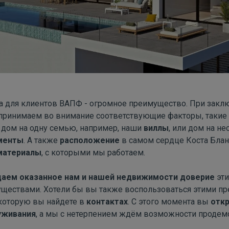
а для клиентов ВАПФ - огромное преимущество. При закл
принимаем во внимание соответствующие факторы, такие 
о дом на одну семью, например, наши
виллы
, или дом на не
менты
. А также
расположение
в самом сердце Коста Блан
материалы
, с которыми мы работаем.
аем оказанное нам и нашей недвижимости доверие
эти
ествами. Хотели бы вы также воспользоваться этими 
 которую вы найдете в
контактах
. С этого момента вы
откр
уживания
, а мы с нетерпением ждём возможности продемо