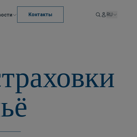
Контакты
RU
вости
страховки
ьё