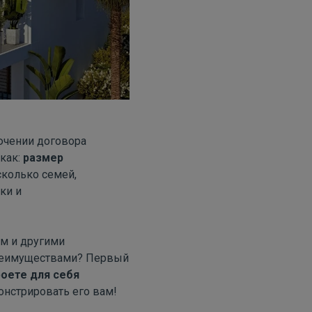
ючении договора
как:
размер
сколько семей,
ки и
м и другими
преимуществами? Первый
оете для себя
нстрировать его вам!