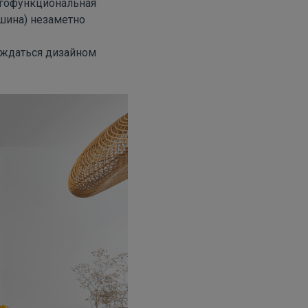
огофункциональная
шина) незаметно
лаждаться дизайном