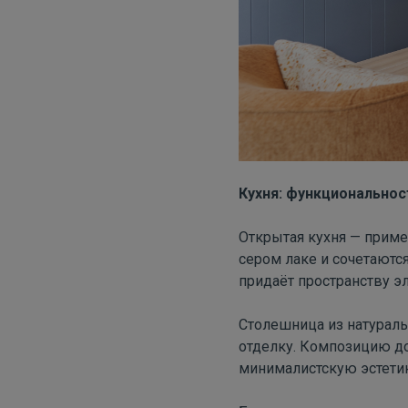
Кухня: функциональнос
Открытая кухня — прим
сером лаке и сочетаютс
придаёт пространству э
Столешница из натурал
отделку. Композицию д
минималистскую эстетик