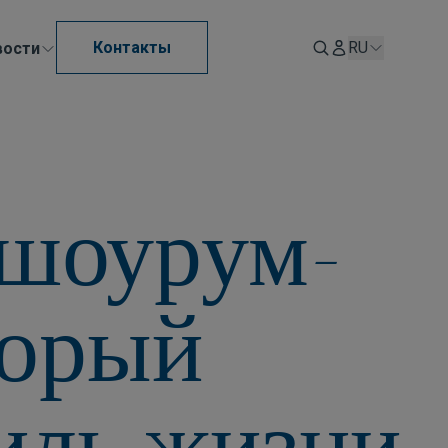
Контакты
RU
вости
 шоурум-
торый
иль жизни