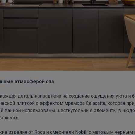
янные атмосферой спа
 каждая деталь направлена на создание ощущения уюта и б
ической плиткой с эффектом мрамора
Calacatta
, которая пр
рой ванной использованы шестиугольные элементы в нюдо
вежесть.
кие изделия от
Roca
и смесители
Nobili
с матовым чёрным 