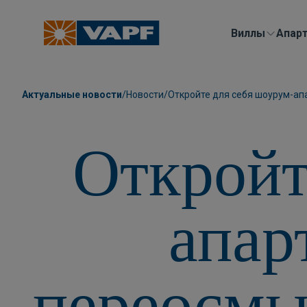
Виллы
Aпар
Актуальные новости
/
Новости
/
Откройте для себя шоурум-апа
Откройт
апар
переосмы