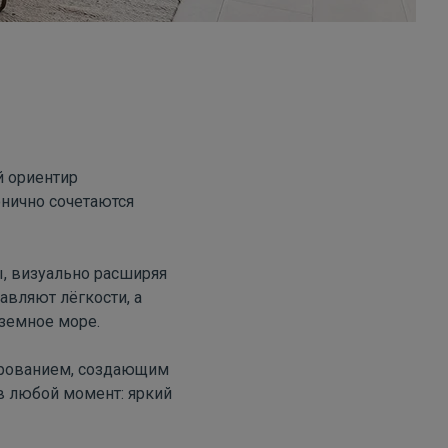
й ориентир
онично сочетаются
ы, визуально расширяя
авляют лёгкости, а
земное море.
ированием, создающим
в любой момент: яркий