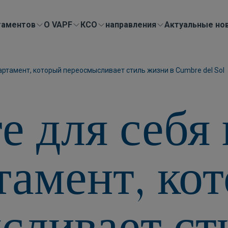
таментов
О VAPF
КСО
направления
Актуальные но
ртамент, который переосмысливает стиль жизни в Cumbre del Sol
е для себя
тамент, ко
сливает ст