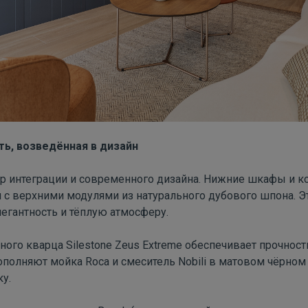
ть, возведённая в дизайн
ер интеграции и современного дизайна. Нижние шкафы и 
я с верхними модулями из натурального дубового шпона. Э
легантность и тёплую атмосферу.
ьного кварца
Silestone
Zeus
Extreme
обеспечивает прочност
ополняют мойка
Roca
и смеситель
Nobili
в матовом чёрном
у.