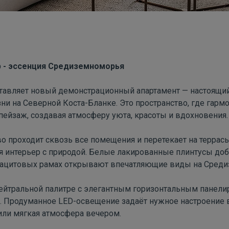
р
-
эссенция
Средиземноморья
тавляет новый демонстрационный апартамент — настоящи
ни на Северной Коста-Бланке. Это пространство, где гарм
 пейзаж, создавая атмосферу уюта, красоты и вдохновения.
о проходит сквозь все помещения и перетекает на террас
я интерьер с природой. Белые лакированные плинтусы доб
рацитовых рамах открывают впечатляющие виды на Среди
нейтральной палитре с элегантным горизонтальным панел
а. Продуманное
LED
-освещение задаёт нужное настроение 
 или мягкая атмосфера вечером.