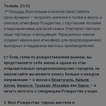
Те
ulada
: 21/12
Площадь Конституции и
Avenida
Santa
Caterina
📍
Цель ярмарки — погрузить жителей и гостей в яркую и
светлую атмосферу Рождества, с торговыми лотками
и мероприятиями для всей семьи. Участвуют частные
лица, торговцы и ассоциации. Украшенные киоски
создают идеальную атмосферу для предпраздничных
выходных и поддержки местных производителей.
Если, гуляя по рождественским рынкам, вы
👉
представляете себе жизнь в одном из этих
очаровательных средиземноморских городков, на
нашем сайте вы можете узнать больше о каждом
направлении — о жизни в
Бенитачель
,
Кальпе
,
Алтее
,
Бениссе
,
Теуладе–Морайре
или
Хавее
— и
начать мечтать о следующем Рождестве у моря.
3. Вкус Рождества: туррон, мистела и