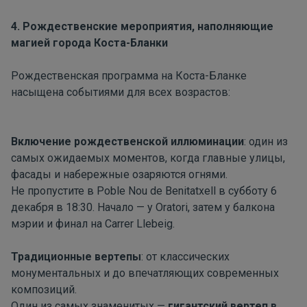
4. Рождественские мероприятия, наполняющие
магией города Коста-Бланки
Рождественская программа на Коста-Бланке
насыщена событиями для всех возрастов:
Включение рождественской иллюминации
: один из
самых ожидаемых моментов, когда главные улицы,
фасады и набережные озаряются огнями.
Не пропустите в
P
oble
Nou
de
Benitatxell
в субботу 6
декабря в 18:30. Начало — у
Oratori
, затем у балкона
мэрии и финал на
Carrer
Llebeig
.
Традиционные вертепы
: от классических
монументальных и до впечатляющих современных
композиций.
Один из самых знаменитых —
гигантский вертеп в