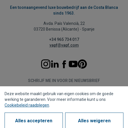
Een toonaangevend luxe bouwbedrijf aan de Costa Blanca
sinds 1963.
Avda. País Valencià, 22
03720 Benissa (Alicante) - Spanje
+34 965 734 017
vapf@vapf.com
SCHRIJF ME IN VOOR DE NIEUWSBRIEF
Deze website maakt gebruik van eigen cookies om de goede
Aanmelden
werking te garanderen. Voor meer informatie kunt u ons
Cookiebeleid raadplegen
.
Alles accepteren
Alles weigeren
Privacybeleid
Cookiebeleid
Juridische kennisgeving