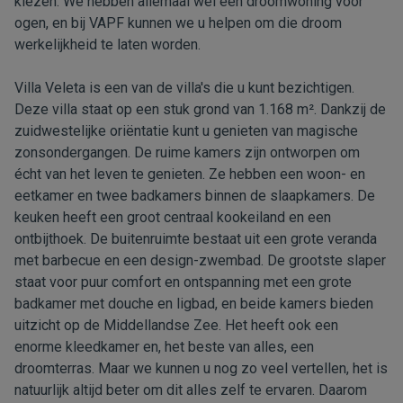
kiezen. We hebben allemaal wel een droomwoning voor
ogen, en bij
VAPF
kunnen we u helpen om die droom
werkelijkheid te laten worden.
Villa Veleta
is een van de villa's die u kunt bezichtigen.
Deze villa staat op een stuk grond van 1.168 m². Dankzij de
zuidwestelijke oriëntatie kunt u genieten van magische
zonsondergangen. De ruime kamers zijn ontworpen om
écht van het leven te genieten. Ze hebben een woon- en
eetkamer en twee badkamers binnen de slaapkamers. De
keuken heeft een groot centraal kookeiland en een
ontbijthoek. De buitenruimte bestaat uit een grote veranda
met barbecue en een design-zwembad. De grootste slaper
staat voor puur comfort en ontspanning met een grote
badkamer met douche en ligbad, en beide kamers bieden
uitzicht op de Middellandse Zee. Het heeft ook een
enorme kleedkamer en, het beste van alles, een
droomterras. Maar we kunnen u nog zo veel vertellen, het is
natuurlijk altijd beter om dit alles zelf te ervaren. Daarom