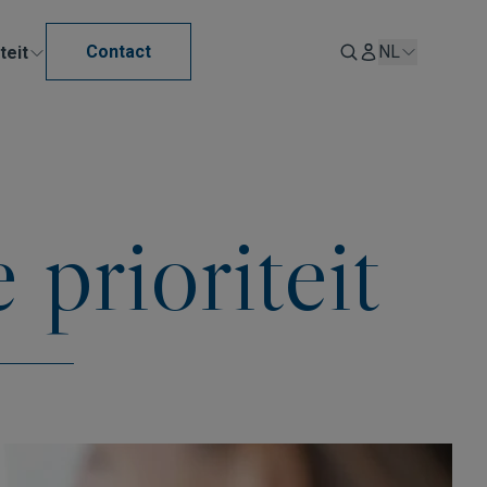
Contact
NL
teit
 prioriteit