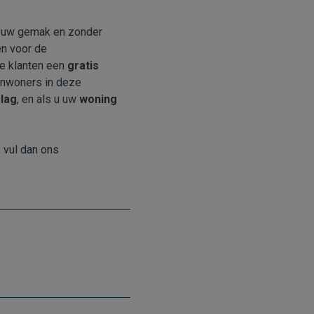
p uw gemak en zonder
en voor de
e klanten een
gratis
 inwoners in deze
slag
, en als u uw
woning
 vul dan ons