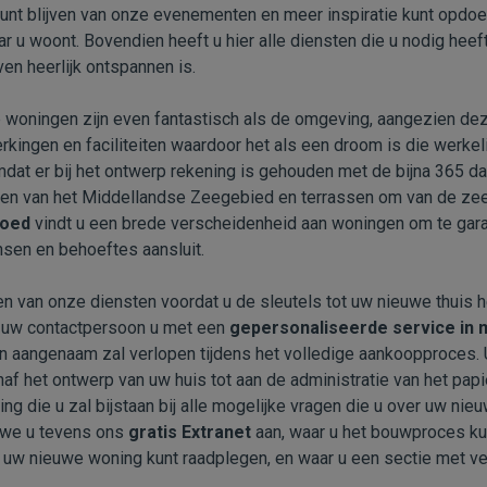
unt blijven van onze evenementen en meer inspiratie kunt opdoe
 u woont. Bovendien heeft u hier alle diensten die u nodig heef
en heerlijk ontspannen is.
 woningen zijn even fantastisch als de omgeving, aangezien deze
erkingen en faciliteiten waardoor het als een droom is die werke
 omdat er bij het ontwerp rekening is gehouden met de bijna 365 d
len van het Middellandse Zeegebied en terrassen om van de zeeb
goed
vindt u een brede verscheidenheid aan woningen om te gara
nsen en behoeftes aansluit.
en van onze diensten voordat u de sleutels tot uw nieuwe thuis 
t uw contactpersoon u met een
gepersonaliseerde service in 
 aangenaam zal verlopen tijdens het volledige aankoopproces. U
anaf het ontwerp van uw huis tot aan de administratie van het pa
ng die u zal bijstaan bij alle mogelijke vragen die u over uw nie
 we u tevens ons
gratis Extranet
aan, waar u het bouwproces ku
 uw nieuwe woning kunt raadplegen, en waar u een sectie met ve