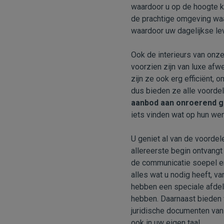
waardoor u op de hoogte k
de prachtige omgeving waar
waardoor uw dagelijkse lev
Ook de interieurs van onze
voorzien zijn van luxe afw
zijn ze ook erg efficiënt,
dus bieden ze alle voorde
aanbod aan onroerend 
iets vinden wat op hun we
U geniet al van de voordel
allereerste begin ontvang
de communicatie soepel en
alles wat u nodig heeft, v
hebben een speciale afdeli
hebben. Daarnaast bieden
juridische documenten van
ook in uw eigen taal.