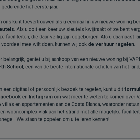
 gedurende het eerste jaar.
n ons kunt toevertrouwen als u eenmaal in uw nieuwe woning ben
eutels.
Als u ooit een keer uw sleutels kwijtraakt of ze bent verge
 faciliteiten, die daar veilig zijn opgeborgen. Als u daarnaast l
w voordeel mee wilt doen, kunnen wij ook
de verhuur regelen.
er belangrijk, geniet u bij aankoop van een nieuwe woning bij V
eth School
, een van de beste internationale scholen van het lan
 een digitaal of persoonlijk bezoek te regelen, kunt u dit
formul
Facebook
en
Instagram
om wat meer te weten te komen over V
villa's en appartementen aan de Costa Blanca, waaronder natuurl
een wooncomplex vlak aan het strand met alle mogelijke facilitei
anege... We staan te popelen om u te leren kennen!