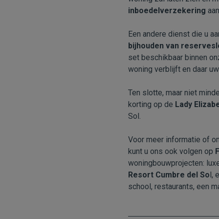
inboedelverzekering
aan
Een andere dienst die u aa
bijhouden van reservesl
set beschikbaar binnen onze
woning verblijft en daar u
Ten slotte, maar niet mind
korting op de
Lady Elizab
Sol.
Voor meer informatie of om
kunt u ons ook volgen op
woningbouwprojecten: luxe 
Resort Cumbre del So
l
, 
school, restaurants, een m