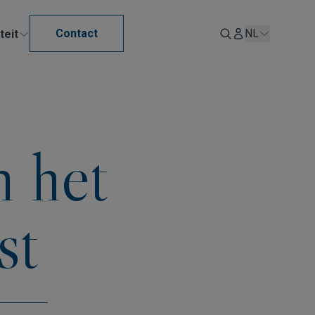
Contact
NL
teit
n het
st