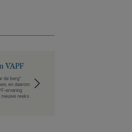
an VAPF
r de berg”.
elpen, en daarom
PF-ervaring
en nieuwe reeks