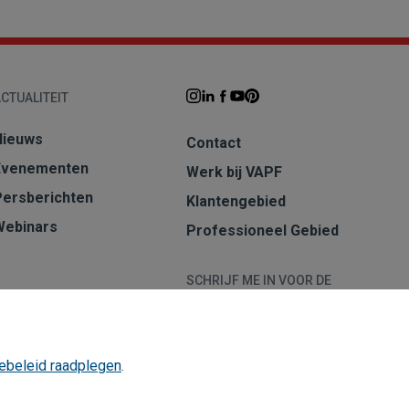
CTUALITEIT
Nieuws
Contact
Evenementen
Werk bij VAPF
Persberichten
Klantengebied
Webinars
Professioneel Gebied
SCHRIJF ME IN VOOR DE
NIEUWSBRIEF
Aanmelden
ebeleid raadplegen
.