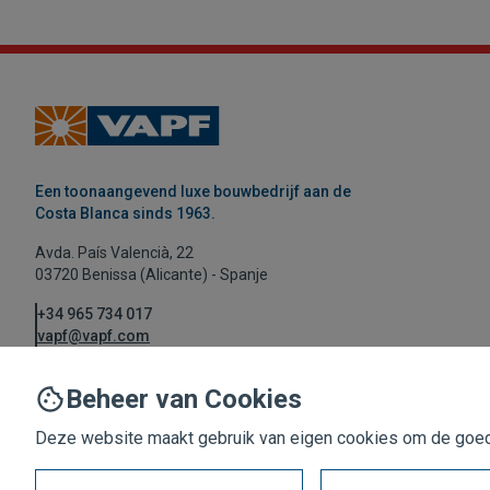
Een toonaangevend luxe bouwbedrijf aan de
Costa Blanca sinds 1963.
Avda. País Valencià, 22
03720 Benissa (Alicante) - Spanje
+34 965 734 017
vapf@vapf.com
Beheer van Cookies
Deze website maakt gebruik van eigen cookies om de goede