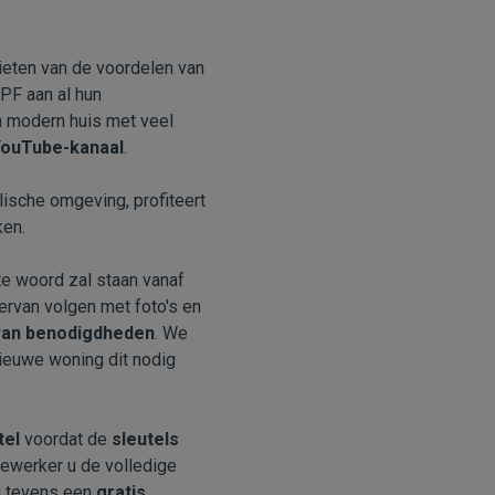
ieten van de voordelen van
PF aan al hun
n modern huis met veel
ouTube-kanaal
.
ische omgeving, profiteert
ken.
 te woord zal staan vanaf
ervan volgen met foto's en
an benodigdheden
. We
nieuwe woning dit nodig
tel
voordat de
sleutels
ewerker u de volledige
 u tevens een
gratis