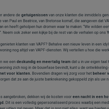
der andere de
getuigenissen
van onze klanten die inmiddels gen
e van Paul en Beatrice, van Bretonse komaf, die aangeven dat VA
an en heeft geholpen hun dromen waar te maken: “We wilden ee
”. Neem ook zeker een kijkje bij de rest van de verhalen op ons
Y
genieten klanten van VAPF? Behalve een nieuw leven in een idyll
oning nog altijd van VAPF-diensten. Wij vertellen u hoe die wer
en we een
deskundig en meertalig team
dat u in uw eigen taal
 woning zich nog in de bouwfase bevindt, kunt u de ontwikkeling 
net voor klanten.
Bovendien dragen wij zorg voor het
beheer v
orgen dat ze aan de juiste bankrekening gekoppeld zijn als uw 
is aangebroken, dekken wij de kosten voor
een nacht in een ho
gd.
Dit is een volledig gepersonaliseerd proces waarbij een med
eer uitleg zal geven. Maar dat is nog niet alles, want we bieden