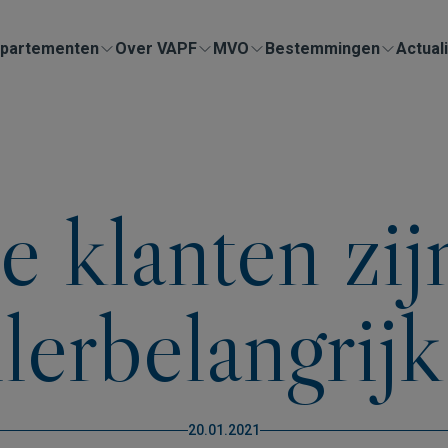
partementen
Over VAPF
MVO
Bestemmingen
Actuali
 klanten zij
llerbelangrijk
20.01.2021