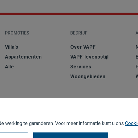
PROMOTIES
BEDRIJF
A
Villa's
Over VAPF
Appartementen
VAPF-levensstijl
Alle
Services
Woongebieden
 werking te garanderen. Voor meer informatie kunt u ons
Cooki