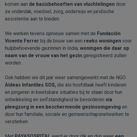
komen aan
de basisbehoeften van vluchtelingen
door
ze onderdak, voedsel, zorg, onderwijs en juridische
assistentie aan te bieden.
We werken tevens opnieuw samen met de
Fundación
Vicente Ferrer
bij de bouw van een
reeks woningen
voor
hulpbehoevende gezinnen in India,
woningen die daar op
naam van de vrouw van het gezin
geregistreerd zullen
worden.
Ook hebben we dit jaar weer samengewerkt met de NGO
Aldeas Infantiles SOS,
die als hoofdtaak heeft kinderen
en jongeren in kwetsbare situaties bij te staan door hun
ontwikkeling en zelfstandigheid te bevorderen
via
pleegzorg in een beschermende gezinsomgeving
en
door hun familiale, sociale en gemeenschapsnetwerken te
versterken.
Met
PAYASOSPITAL
werd er door dik en dun weer
een