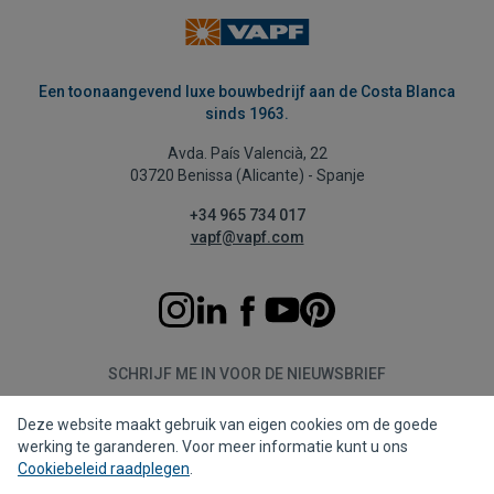
Een toonaangevend luxe bouwbedrijf aan de Costa Blanca
sinds 1963.
Avda. País Valencià, 22
03720 Benissa (Alicante) - Spanje
+34 965 734 017
vapf@vapf.com
SCHRIJF ME IN VOOR DE NIEUWSBRIEF
Deze website maakt gebruik van eigen cookies om de goede
Aanmelden
werking te garanderen. Voor meer informatie kunt u ons
Cookiebeleid raadplegen
.