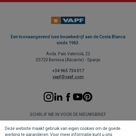
Een toonaangevend luxe bouwbedrijf aan de Costa Blanca
sinds 1963.
Avda. País Valencià, 22
03720 Benissa (Alicante) - Spanje
+34 965 734 017
vapf@vapf.com
SCHRIJF ME IN VOOR DE NIEUWSBRIEF
Deze website maakt gebruik van eigen cookies om de goede
Aanmelden
werking te garanderen. Voor meer informatie kunt u ons