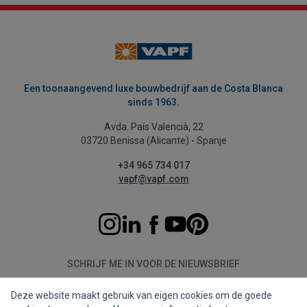
Een toonaangevend luxe bouwbedrijf aan de Costa Blanca
sinds 1963.
Avda. País Valencià, 22
03720 Benissa (Alicante) - Spanje
+34 965 734 017
vapf@vapf.com
SCHRIJF ME IN VOOR DE NIEUWSBRIEF
Deze website maakt gebruik van eigen cookies om de goede
Aanmelden