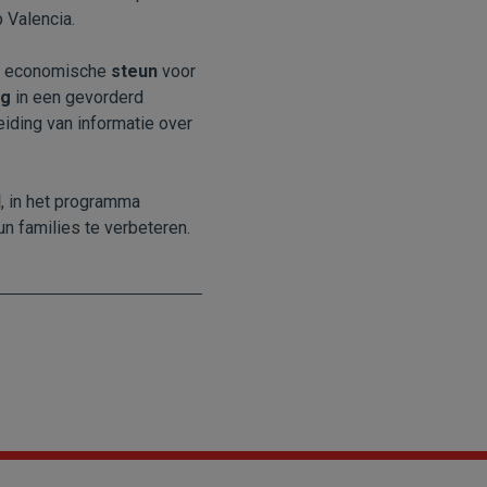
 Valencia.
en economische
steun
voor
rg
in een gevorderd
eiding van informatie over
N
, in het programma
n families te verbeteren.