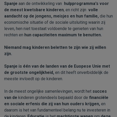
Spanje
aan de ontwikkeling van
hulpprogramma's voor
de meest kwetsbare kinderen
, en richt zijn
volle
aandacht op de jongens, meisjes en hun familie,
die hun
economische situatie of de sociale uitsluiting waarin zij
leven, hen niet toestaat voldoende te genieten van hun
rechten en
hun capaciteiten maximum te benutten.
Niemand mag kinderen beletten te zijn wie zij willen
zijn.
Spanje is één van de landen van de Euopese Unie met
de grootste ongelijkheid,
en dit heeft onverbiddelijk de
meeste invloedt op de kinderen.
In de meest ongelijke samenlevingen, wordt het
succes
van de
kinderen grotendeels bepaald door de
financiële
en sociale erfenis die zij van hun ouders krijgen,
en
daarom is het van fundamenteel belang nu te investeren in
de kinderen.
Educatie
is het
machtigste wapen
om
deze