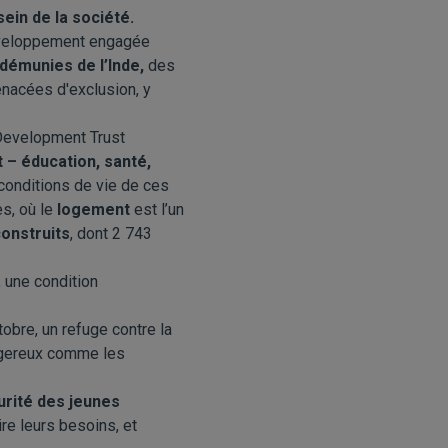
sein de la société.
développement engagée
démunies de l’Inde,
des
nacées d'exclusion, y
 Development Trust
 – éducation, santé,
 conditions de vie de ces
s, où le
logement
est l’un
onstruits
, dont 2 743
, une condition
obre, un refuge contre la
ngereux comme les
urité des jeunes
ire leurs besoins, et