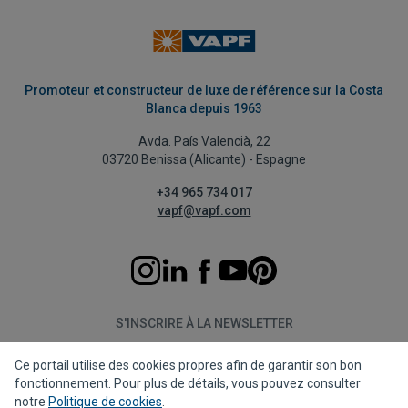
Promoteur et constructeur de luxe de référence sur la Costa
Blanca depuis 1963
Avda. País Valencià, 22
03720 Benissa (Alicante) - Espagne
+34 965 734 017
vapf@vapf.com
S'INSCRIRE À LA NEWSLETTER
Ce portail utilise des cookies propres afin de garantir son bon
S'abonner
fonctionnement. Pour plus de détails, vous pouvez consulter
notre
Politique de cookies
.