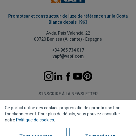
Promoteur et constructeur de luxe de référence sur la Costa
Blanca depuis 1963
Avda. País Valencià, 22
03720 Benissa (Alicante) - Espagne
+34 965 734 017
vapf@vapf.com
S'INSCRIRE À LA NEWSLETTER
Ce portail utilise des cookies propres afin de garantir son bon
S'abonner
fonctionnement. Pour plus de détails, vous pouvez consulter
notre
Politique de cookies
.