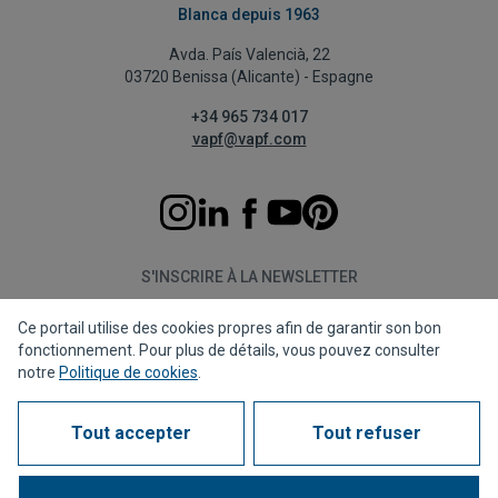
Blanca depuis 1963
Avda. País Valencià, 22
03720 Benissa (Alicante) - Espagne
+34 965 734 017
vapf@vapf.com
S'INSCRIRE À LA NEWSLETTER
Ce portail utilise des cookies propres afin de garantir son bon
S'abonner
fonctionnement. Pour plus de détails, vous pouvez consulter
notre
Politique de cookies
.
Tout accepter
Tout refuser
Politique de confidentialité
Politique de cookies
Avis juridique
Canal de dénonciation
Corporate compliance
Questions fréquentes (FAQs)